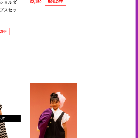
¥2,150
50%OFF
ショルダ
プスセッ
OFF
OUT