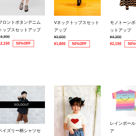
フロントボタンデニム
Vネックトップスセット
モノトーンボ
トップスセットアップ
アップ
ットアップ
¥4,300
¥3,600
¥4,300
¥2,150
50%OFF
¥1,800
50%OFF
¥2,150
50%
SOLDOUT
レインボール
ペイズリー柄シャツセ
ア