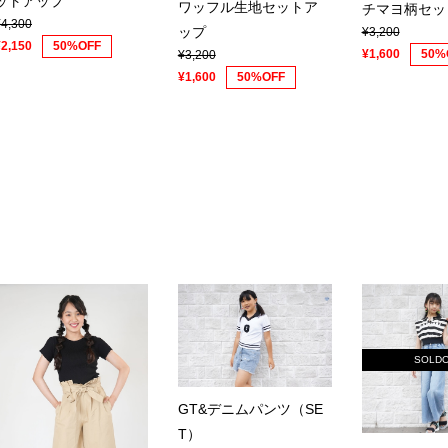
ットアップ
ワッフル生地セットア
チマヨ柄セッ
¥4,300
ップ
¥3,200
¥2,150
50%OFF
¥1,600
50%
¥3,200
¥1,600
50%OFF
SOLD
GT&デニムパンツ（SE
T）