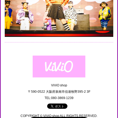
ViViO shop
〒590-0522 大阪府泉南市信達牧野395-2 3F
TEL:080-3869-1239
COPYRIGHT © ViViO shop ALL RIGHTS RESERVED.