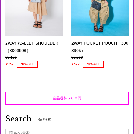
2WAY POCKET POUCH（300
2WAY WALLET SHOULDER
3905）
（3003906）
¥2,090
¥3,190
¥627
70%OFF
¥957
70%OFF
全品送料５００円
Search
商品検索