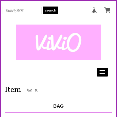
search
Toggle
navigati
Item
商品一覧
BAG