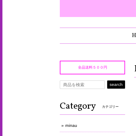
H
全品送料５００円
search
Category
カテゴリー
minau