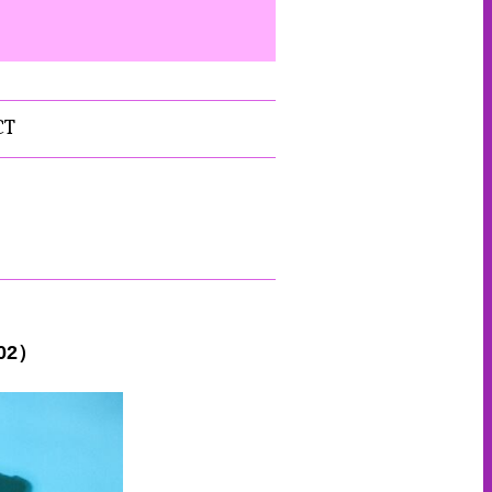
CT
02）