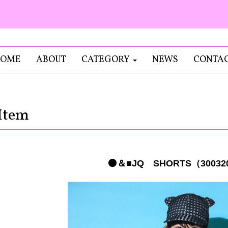
OME
ABOUT
CATEGORY
NEWS
CONTA
Item
⚫️＆■JQ SHORTS（30032