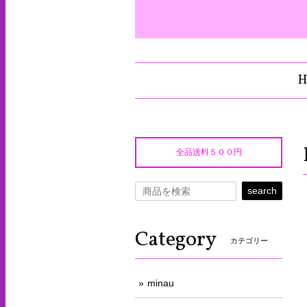
H
全品送料５００円
search
Category
カテゴリー
minau