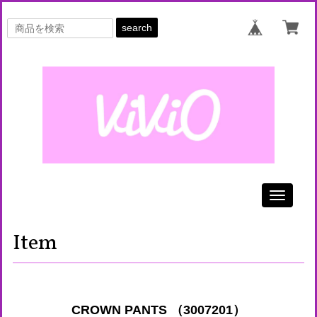
search
Toggle
navigati
Item
CROWN PANTS （3007201）