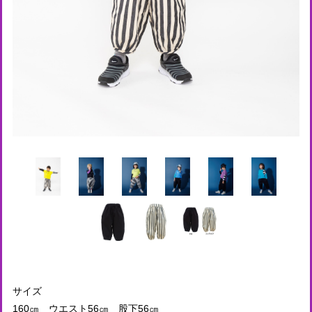
サイズ
160㎝ ウエスト56㎝ 股下56㎝