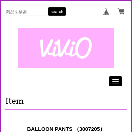
search
Toggle
navigati
Item
BALLOON PANTS （3007205）