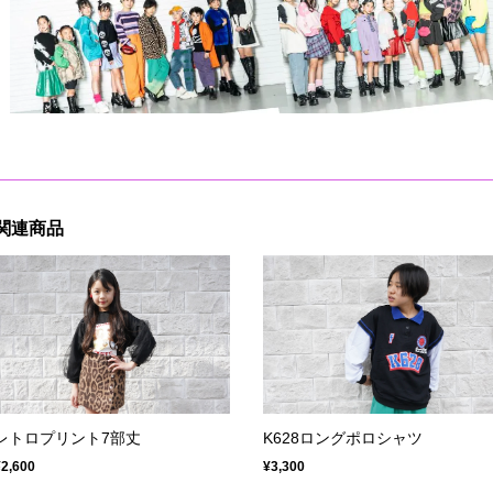
関連商品
レトロプリント7部丈
K628ロングポロシャツ
¥2,600
¥3,300