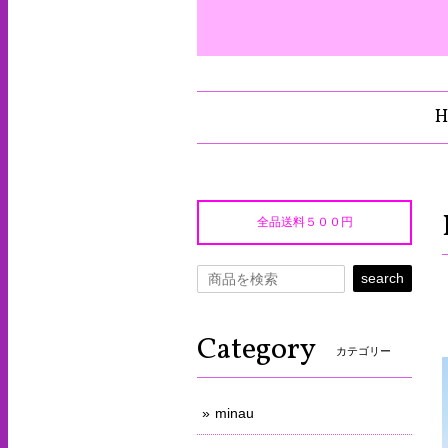
H
全品送料５００円
search
Category
カテゴリー
minau