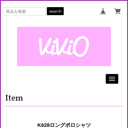
search
Toggle
navigati
Item
K628ロングポロシャツ